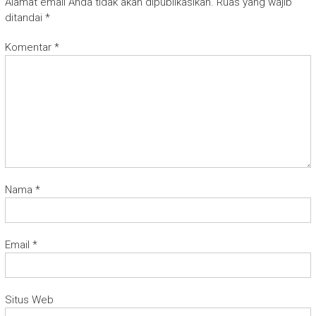
Alamat email Anda tidak akan dipublikasikan.
Ruas yang wajib
ditandai
*
Komentar
*
Nama
*
Email
*
Situs Web