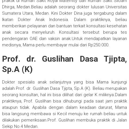
praktik di Rumah Sakit Royal Maternity dan Rumah Sakit Siloam
Dhirga, Medan.Beliau adalah seorang dokter lulusan Universitas
Sumatera Utara, Medan. Kini Dokter Dina juga tergabung dalam
Ikatan Dokter Anak Indonesia. Dalam praktiknya, beliau
memberikan pelayanan dan bantuan terkait konsultasi kesehatan
anak secara menyeluruh. Konsultasi tersebut berupa tes
pendengaran OAE dan vaksin anak.Untuk mendapatkan layanan
medisnya, Mama perlu membayar mulai dari Rp250.000.
Prof. dr. Guslihan Dasa Tjipta,
Sp.A (K)
Dokter spesialis anak selanjutnya yang bisa Mama kunjungi
adalah Prof. dr. Guslihan Dasa Tjipta, Sp.A (K). Beliau merupakan
seorang konsultan, hal ini bisa dilihat dari gelar K miliknya.Dalam
praktiknya, Prof. Guslihan bisa dihubungi pada saat jam praktik
ataupun tidak. Apabila dengan dalam keadaan darurat, Mama
bisa langsung membawa si Kecil menuju ke rumah beliau untuk
dilakukan pemeriksaan.Prof. Guslihan membuka praktik di Jalan
Sekip No.4 Medan.