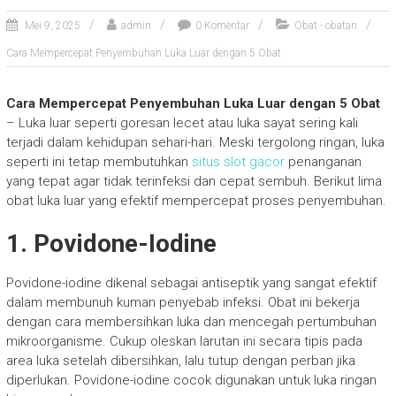
Mei 9, 2025
admin
0 Komentar
Obat - obatan
Cara Mempercepat Penyembuhan Luka Luar dengan 5 Obat
Cara Mempercepat Penyembuhan Luka Luar dengan 5 Obat
– Luka luar seperti goresan lecet atau luka sayat sering kali
terjadi dalam kehidupan sehari-hari. Meski tergolong ringan, luka
seperti ini tetap membutuhkan
situs slot gacor
penanganan
yang tepat agar tidak terinfeksi dan cepat sembuh. Berikut lima
obat luka luar yang efektif mempercepat proses penyembuhan.
1. Povidone-Iodine
Povidone-iodine dikenal sebagai antiseptik yang sangat efektif
dalam membunuh kuman penyebab infeksi. Obat ini bekerja
dengan cara membersihkan luka dan mencegah pertumbuhan
mikroorganisme. Cukup oleskan larutan ini secara tipis pada
area luka setelah dibersihkan, lalu tutup dengan perban jika
diperlukan. Povidone-iodine cocok digunakan untuk luka ringan