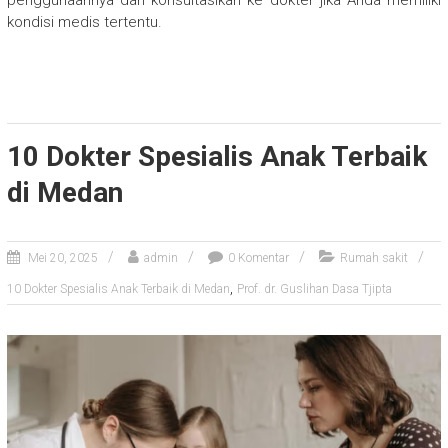
penggunaannya dan konsultasikan ke dokter jika Anda memiliki
kondisi medis tertentu.
10 Dokter Spesialis Anak Terbaik
di Medan
Mei 20, 2025
admin
0 Komentar
Rumah sakit
,
10 Dokter Spesialis Anak Terbaik di Medan
Prof. dr. Guslihan Dasa Tjipta