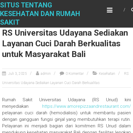
Skip
SITUS TENTANG
to
KESEHATAN DAN RUMAH
content
SAKIT
RS Universitas Udayana Sediakan
Layanan Cuci Darah Berkualitas
untuk Masyarakat Bali
Juli 3, 2025
admin
0 Komentar
Kesehatan
RS
Universitas Udayana Sediakan Layanan Cuci Darah Berkualitas
Rumah Sakit Universitas Udayana (RS Unud) kini
menyediakan
https://www.amorepizzaandrestaurant.com/
pelayanan cuci darah (hemodialisis) untuk membantu pasien
dengan gangguan fungsi ginjal yang membutuhkan terapi rutin.
Pelayanan ini menjadi bagian dari komitmen RS Unud dalam
mendukung kesehatan masyarakat Bali dengan fasilitas lengkap