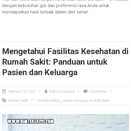
dengan kebutuhan gizi dan preferensi rasa Anda untuk
mendapatkan hasil terbaik dalam diet sehat.
Mengetahui Fasilitas Kesehatan di
Rumah Sakit: Panduan untuk
Pasien dan Keluarga
Februari 10, 2025
tktbsq vcuwqud
0 Komentar
,
,
Rumah sakit
Fasilitas Medis
Kamar Keluarga
Rumah Sakit