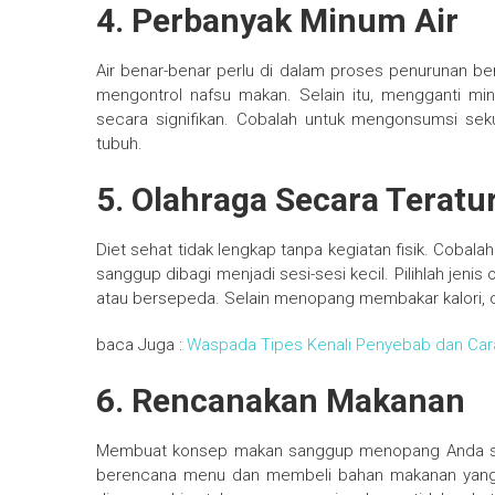
4. Perbanyak Minum Air
Air benar-benar perlu di dalam proses penurunan b
mengontrol nafsu makan. Selain itu, mengganti mi
secara signifikan. Cobalah untuk mengonsumsi sekur
tubuh.
5. Olahraga Secara Teratu
Diet sehat tidak lengkap tanpa kegiatan fisik. Cobal
sanggup dibagi menjadi sesi-sesi kecil. Pilihlah jenis 
atau bersepeda. Selain menopang membakar kalori, ol
baca Juga :
Waspada Tipes Kenali Penyebab dan Car
6. Rencanakan Makanan
Membuat konsep makan sanggup menopang Anda sena
berencana menu dan membeli bahan makanan yang di