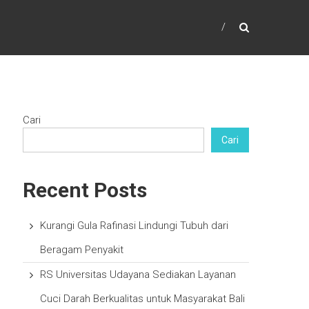
Cari
Cari
Recent Posts
Kurangi Gula Rafinasi Lindungi Tubuh dari
Beragam Penyakit
RS Universitas Udayana Sediakan Layanan
Cuci Darah Berkualitas untuk Masyarakat Bali