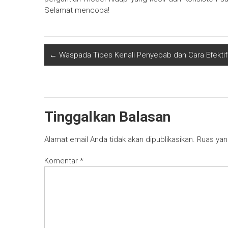
Selamat mencoba!
←
Waspada Tipes Kenali Penyebab dan Cara Efekt
Tinggalkan Balasan
Alamat email Anda tidak akan dipublikasikan.
Ruas yan
Komentar
*