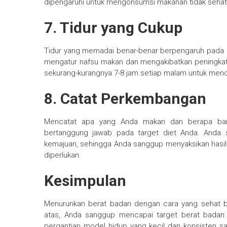
dipengaruhi untuk mengonsumsi makanan tidak sehat k
7. Tidur yang Cukup
Tidur yang memadai benar-benar berpengaruh pada
mengatur nafsu makan dan mengakibatkan peningkatan
sekurang-kurangnya 7-8 jam setiap malam untuk men
8. Catat Perkembangan
Mencatat apa yang Anda makan dan berapa ba
bertanggung jawab pada target diet Anda. Anda s
kemajuan, sehingga Anda sanggup menyaksikan hasil
diperlukan.
Kesimpulan
Menurunkan berat badan dengan cara yang sehat b
atas, Anda sanggup mencapai target berat badan 
pergantian model hidup yang kecil dan konsisten s