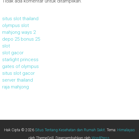
Tidak ada komentar untuk ditampilkan.
situs slot thailand
olympus slot
mahjong ways 2
depo 25 bonus 25
slot
slot gacor
starlight princess
gates of olympus
situs slot gacor
server thailand
raja mahjong
Hak Cipta © 2026
Situs Tentang Kesehatan dan Rumah Sakit
. Tema:
Himalayas
oleh ThemeGrill. Dipersembahkan oleh
WordPress
.