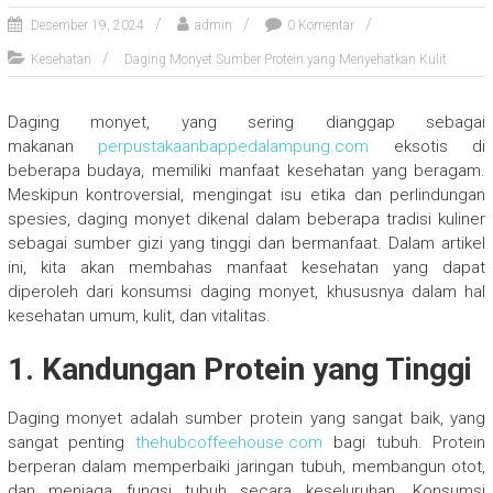
Desember 19, 2024
admin
0 Komentar
Kesehatan
Daging Monyet Sumber Protein yang Menyehatkan Kulit
Daging monyet, yang sering dianggap sebagai
makanan
perpustakaanbappedalampung.com
eksotis di
beberapa budaya, memiliki manfaat kesehatan yang beragam.
Meskipun kontroversial, mengingat isu etika dan perlindungan
spesies, daging monyet dikenal dalam beberapa tradisi kuliner
sebagai sumber gizi yang tinggi dan bermanfaat. Dalam artikel
ini, kita akan membahas manfaat kesehatan yang dapat
diperoleh dari konsumsi daging monyet, khususnya dalam hal
kesehatan umum, kulit, dan vitalitas.
1.
Kandungan Protein yang Tinggi
Daging monyet adalah sumber protein yang sangat baik, yang
sangat penting
thehubcoffeehouse.com
bagi tubuh. Protein
berperan dalam memperbaiki jaringan tubuh, membangun otot,
dan menjaga fungsi tubuh secara keseluruhan. Konsumsi