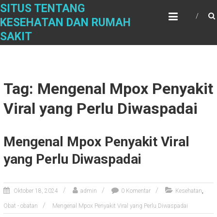
Skip
SITUS TENTANG
to
KESEHATAN DAN RUMAH
content
SAKIT
Tag: Mengenal Mpox Penyakit
Viral yang Perlu Diwaspadai
Mengenal Mpox Penyakit Viral
yang Perlu Diwaspadai
,
Oktober 18, 2024
admin
0 Komentar
Kesehatan
Obat - obatan
Mengenal Mpox Penyakit Viral yang Perlu Diwaspadai