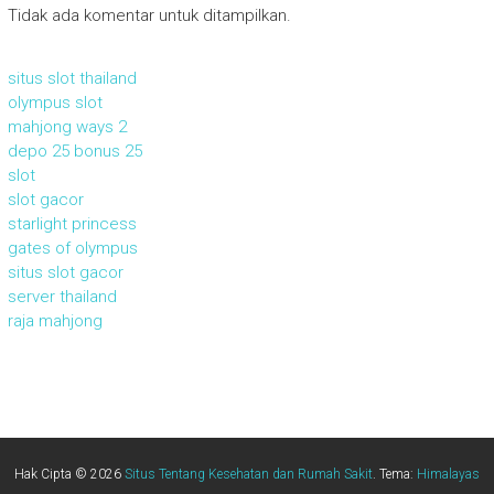
Tidak ada komentar untuk ditampilkan.
situs slot thailand
olympus slot
mahjong ways 2
depo 25 bonus 25
slot
slot gacor
starlight princess
gates of olympus
situs slot gacor
server thailand
raja mahjong
Hak Cipta © 2026
Situs Tentang Kesehatan dan Rumah Sakit
. Tema:
Himalayas