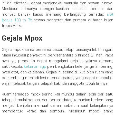
ini kini diketahui dapat menjangkiti manusia dan hewan lainnya.
Meskipun namanya mengindikasikan asal-usul berasal dari
monyet, banyak kasus memang berlangsung terhadap
slot
bonus 100 to 7x
hewan pengerat dan primata di hutan hujan
tropis Afrika.
Gejala Mpox
Gejala mpox sama bersama cacar, tetapi biasanya lebih ringan.
Masa inkubasi penyakit ini berkisar antara 5 hingga 21 hari. Pada
awalnya, penderita dapat mengalami gejala layaknya demam,
sakit kepala,
keluaran sgp
pembengkakan kelenjar getah bening,
nyeri otot, dan kelelahan. Gejala ini sering di ikuti oleh ruam yang
berkembang menjadi lesi memuat cairan, yang dapat muncul di
wajah, telapak tangan, telapak kaki, dan anggota tubuh lainnya.
Ruam terhadap mpox sering kali muncul dalam lebih dari satu
tahap, di mulai berasal dari bercak datar, kemudian berkembang
menjadi benjolan memuat cairan, sebelum saat kelanjutannya
membentuk kerak dan sembuh. Meskipun mpox jarang