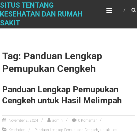
Skip
SITUS TENTANG
to
KESEHATAN DAN RUMAH
content
SAKIT
Tag: Panduan Lengkap
Pemupukan Cengkeh
Panduan Lengkap Pemupukan
Cengkeh untuk Hasil Melimpah
November 2, 2024
admin
0 Komentar
,
Kesehatan
Panduan Lengkap Pemupukan Cengkeh
untuk Hasil