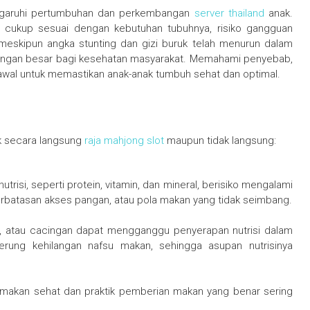
engaruhi pertumbuhan dan perkembangan
server thailand
anak.
g cukup sesuai dengan kebutuhan tubuhnya, risiko gangguan
 meskipun angka stunting dan gizi buruk telah menurun dalam
antangan besar bagi kesehatan masyarakat. Memahami penyebab,
 awal untuk memastikan anak-anak tumbuh sehat dan optimal.
ik secara langsung
raja mahjong slot
maupun tidak langsung:
risi, seperti protein, vitamin, dan mineral, berisiko mengalami
keterbatasan akses pangan, atau pola makan yang tidak seimbang.
san, atau cacingan dapat mengganggu penyerapan nutrisi dalam
erung kehilangan nafsu makan, sehingga asupan nutrisinya
 makan sehat dan praktik pemberian makan yang benar sering