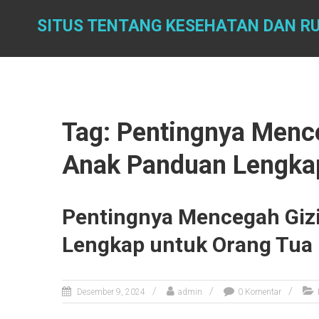
Skip
to
SITUS TENTANG KESEHATAN DAN R
content
Tag: Pentingnya Menc
Anak Panduan Lengka
Pentingnya Mencegah Giz
Lengkap untuk Orang Tua
Desember 9, 2024
admin
0 Komentar